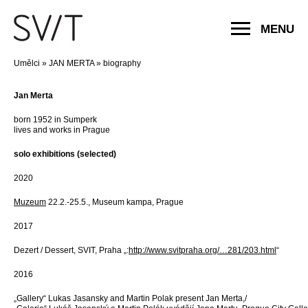
MENU
Umělci
»
JAN MERTA
»
biography
Jan Merta
born 1952 in Sumperk
lives and works in Prague
solo exhibitions (selected)
2020
Muzeum
22.2.-25.5., Museum kampa, Prague
2017
Dezert / Dessert, SVIT, Praha „:
http://www.svitpraha.org/…281/203.html
“
2016
„Gallery“ Lukas Jasansky and Martin Polak present Jan Merta,/