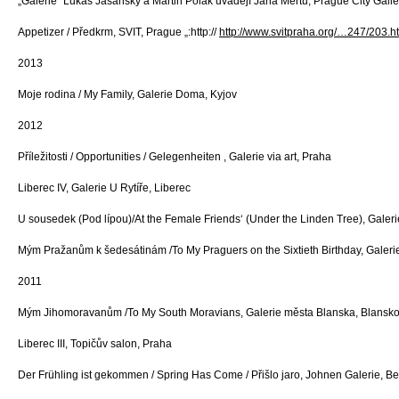
„Galerie“ Lukáš Jasanský a Martin Polák uvádějí Jana Mertu, Prague City Galle
Appetizer / Předkrm, SVIT, Prague „:http://
http://www.svitpraha.org/…247/203.h
2013
Moje rodina / My Family, Galerie Doma, Kyjov
2012
Příležitosti / Opportunities / Gelegenheiten , Galerie via art, Praha
Liberec IV, Galerie U Rytíře, Liberec
U sousedek (Pod lípou)/At the Female Friends‘ (Under the Linden Tree), Galeri
Mým Pražanům k šedesátinám /To My Praguers on the Sixtieth Birthday, Galeri
2011
Mým Jihomoravanům /To My South Moravians, Galerie města Blanska, Blansk
Liberec III, Topičův salon, Praha
Der Frühling ist gekommen / Spring Has Come / Přišlo jaro, Johnen Galerie, Be