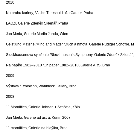
2010
Na prahu kariéry, / At the Threshold of a Career, Praha
LAOZI, Galerie Zdeněk Sklenář, Praha
Jan Merta, Galerie Martin Janda, Wien
Geist und Materie /Mind and Matter /Duch a hmota, Galerie Rüdiger Schöttle,
Stockhausenova symfonie /Stockhausen’s Sym­phony, Galerie Zdeněk Sklenář,
Na papíře 1982–2010 /On paper 1982–2010, Galerie ARS, Brno
2009
Výstava /Exhibition, Wannieck Gallery, Brno
2008
11 Moralities, Galerie Johnen + Schöttle, Köln
Jan Merta, Galerie ad astra, Kuřim 2007
11 moralities, Galerie na bidýlku, Brno