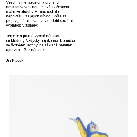
Všechny mě fascinují a pro jejich
nesmlouvavost nenacházím v českém
malířství obdoby. Hraničnost ale
nepovažuji za jejich důvod. Spíše za
projev „totální distance v období sociální
vypjatosti“. (úsměv)
Tento text patrně vyvolá námitky
i u Meduny. Vždycky nějaké má. Nehodící
se škrtněte: Text byl na základě námitek
upraven – Bez námitek.
Jiří Ptáček