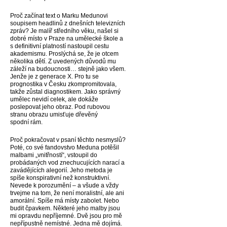
Proč začínat text o Marku Medunovi
soupisem headlinů z dnešních televizních
zpráv? Je malíř středního věku, našel si
dobré místo v Praze na umělecké škole a
s definitivní platností nastoupil cestu
akademismu. Proslýchá se, že je otcem
několika dětí. Z uvedených důvodů mu
záleží na budoucnosti… stejně jako všem.
Jenže je z generace X. Pro tu se
prognostika v Česku zkompromitovala,
takže zůstal diagnostikem. Jako správný
umělec nevidí celek, ale dokáže
poslepovat jeho obraz. Pod rubovou
stranu obrazu umisťuje dřevěný
spodní rám.
Proč pokračovat v psaní těchto nesmyslů?
Poté, co své fandovstvo Meduna potěšil
malbami „vnitřností“, vstoupil do
probádaných vod znechucujících narací a
zavádějících alegorií. Jeho metoda je
spíše konspirativní než konstruktivní.
Nevede k porozumění – a všude a vždy
trvejme na tom, že není moralistní, ale ani
amorální. Spíše má místy zabolet. Nebo
budit čpavkem. Některé jeho malby jsou
mi opravdu nepříjemné. Dvě jsou pro mě
nepřípustně nemístné. Jedna mě dojímá.